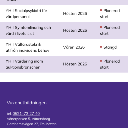
YH I Socialpsykiatri för
Planerad
Hösten 2026
vårdpersonal
start
YH I Sym­tom­lind­ring och
Planerad
Hösten 2026
vård i li­vets slut
start
YH I Välfärdsteknik
Våren 2026
Stängd
utifrån individens behov
YH I Värdering inom
Planerad
Hösten 2026
auktionsbranschen
start
Vuxenutbildningen
0521–72 27 40
tel.
Vänerparken 5, Vänersborg
Gärdhemsvägen 27, Trollhättan