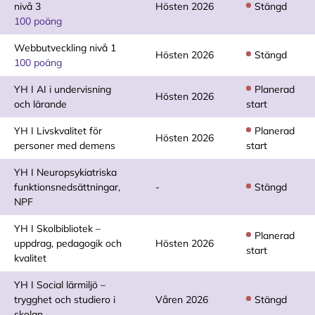
nivå 3
Hösten 2026
Stängd
100 poäng
Webbutveckling nivå 1
Hösten 2026
Stängd
100 poäng
YH I AI i undervisning
Planerad
Hösten 2026
och lärande
start
YH I Livskvalitet för
Planerad
Hösten 2026
personer med demens
start
YH I Neuropsykiatriska
funktionsnedsättningar,
-
Stängd
NPF
YH I Skolbibliotek –
Planerad
uppdrag, pedagogik och
Hösten 2026
start
kvalitet
YH I Social lärmiljö –
trygghet och studiero i
Våren 2026
Stängd
skolan