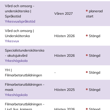
Vård och omsorg -
undersköterska |
planerad
Våren 2027
Språkstöd
start
Yrkesvux/språkstöd
Vård och omsorg |
Undersköterska
Hösten 2026
Stängd
Yrkesvux
Specialistundersköterska
- akutsjukvård
Hösten 2026
Stängd
Yrkeshögskola
YH |
-
Stängd
Filmarbetarutbildningen
Filmarbetarutbildningen -
mask
Hösten 2025
Stängd
Yrkeshögskola
Filmarbetarutbildningen -
Ljud, ljus, kamera
Hösten 2026
Stängd