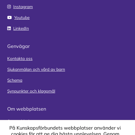
Instagram
Youtube
LinkedIn
Genvägar
Kontakta oss
Sjukanmälan och vård av barn
Schema
Synpunkter och klagomål
Om webbplatsen
Om webbplatsen
På Kunskapsförbundets webbplatser använder vi
Om cookies på webbplatsen
cookies för att ge dig bästa upplevelsen. Genom