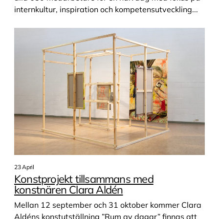
internkultur, inspiration och kompetensutveckling...
Svets
Trädgård
Trädgård | Lärling
Väktare
Validering | Barn och fritid
Validering | Vård och omsorg
Vård och omsorg - Undersköterska | Flex
Vård och omsorg - undersköterska | Språkstöd
Vård och omsorg | Undersköterska
23 April
Eftergymnasial utbildning
Konstprojekt tillsammans med
konstnären Clara Aldén
YH I Specialistundersköterska inom akutsjukvård
Mellan 12 september och 31 oktober kommer Clara
YH | Filmarbetarutbildningen - mask
Aldéns konstutställning ”Rum av dagar” finnas att