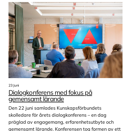
Grundläggande utbildning
Grundläggande nivå
Sammanhållen utbildning | Grundläggande nivå
SFI - Utbildning i svenska för invandrare
Yrkesintroduktion | Industri
Yrkesintroduktion | Service
Yrkesintroduktion | Vård och omsorg
Gymnasial utbildning
23 Juni
Dialogkonferens med fokus på
Barn och fritid | Barnskötare/elev- & stödassistent
gemensamt lärande
Billackering
Den 22 juni samlades Kunskapsförbundets
Butiksmedarbetare med språkstöd
skolledare för årets dialogkonferens – en dag
präglad av engagemang, erfarenhetsutbyte och
Bygg
gemensamt lärande. Konferensen tog formen av ett