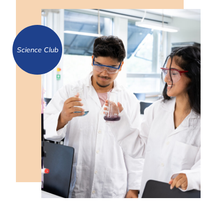
Frisör- och stylistprogrammet
Gymnasial lärlingsutbildning
Hotell- och turismprogrammet
Science Club
Restaurang- och livsmedelsprogrammet
Gym­na­si­al lär­lings­ut­bild­ning
Industritekniska programmet (ITU)
Vård- och omsorgsprogrammet
VVS- och fastighetsprogrammet
Övriga utbildningar
Introduktionsprogrammen
Lokal idrottsutbildning (LIU)
Na­tio­nell id­rotts­ut­bild­ning (NIU)
Lokal idrottsutbildning (LIU)