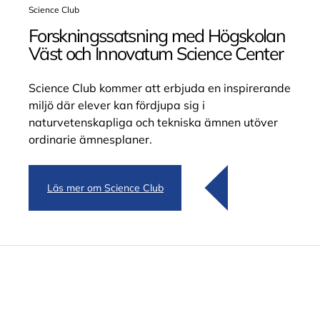
Science Club
Nationell idrottsutbildning (NIU)
Forskningssatsning med Högskolan
In­tro­duk­tions­pro­gram­men
Väst och Innovatum Science Center
Lokal idrottsutbildning (LIU)
Science Club kommer att erbjuda en inspirerande
Na­tio­nell id­rotts­ut­bild­ning (NIU)
miljö där elever kan fördjupa sig i
naturvetenskapliga och tekniska ämnen utöver
Anpassad gymnasieskola
ordinarie ämnesplaner.
Fastighet och byggnation
Fordonsvård och godshantering
Läs mer om Science Club
Hälsa, vård och omsorg
Handel och service
Hotell, restaurang och bageri
Individuella programmet
Samhälle, natur och språk