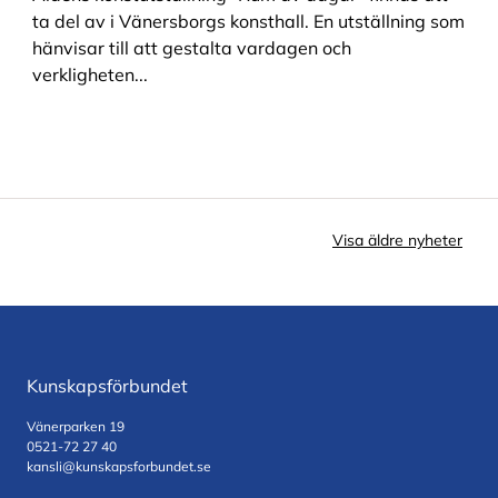
YH | Filmarbetarutbildningen – ljud, ljus, kamera
ta del av i Vänersborgs konsthall. En utställning som
YH | Filmarbetarutbildningen – samordnande teamfunktioner
hänvisar till att gestalta vardagen och
verkligheten...
YH | Filmarbetarutbildningen – scenografi, kostym
YH | Medicinsk vård­administratör
YH I Elkrafttekniker – hållbara elsystem
YH I Säkerhetssamordnare
YH I Specialistundersköterska – multisjuklighet & palliativ
Visa äldre nyheter
vård/omsorg
YH I Specialistundersköterska – vård och omsorg av äldre
Övriga verksamheter
Kunskapsförbundet
Prövning för betyg
Vänerparken 19
0521-72 27 40
kansli@kunskapsforbundet.se