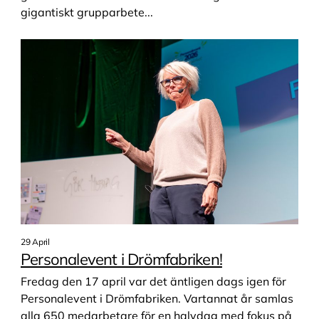
CNC
gigantiskt grupparbete...
Elektroniktekniker
Elinstallatör
Fastighetsskötare
Frisör
Gymnasiala ämnen
Hotellmedarbetare
Lager och logistik | Lärling
Målare
Produktion och maskindrift
29 April
Restaurang kock
Personalevent i Drömfabriken!
Restaurang- och måltidsbiträde med språkstöd
Fredag den 17 april var det äntligen dags igen för
Restaurang| Validering
Personalevent i Drömfabriken. Vartannat år samlas
alla 650 medarbetare för en halvdag med fokus på
Sammanhållen utbildning | Gymnasial nivå