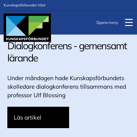
Kunskapsförbundet Väst
Öppna meny
Dialogkonferens - gemensamt
Personalevent i Drömfabriken!
Konstprojekt tillsammans med
lärande
konstnären Clara Aldén
Under måndagen hade Kunskapsförbundets
skolledare dialogkonferens tillsammans med
professor Ulf Blossing
Läs artikel