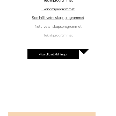
Teknikprogrammet
Ekonomiprogrammet
Samhällsvetenskapsprogrammet
Naturvetenskapsprogrammet
Teknikprogrammet
Yrkesprogram
Visa alla utbildningar
Barn- och fritidsprogrammet
El- och energiprogrammet
Fordons- och transportprogrammet
Naturbruksprogrammet | Hästhållning
Vård- och omsorgsprogrammet
Bygg- och anläggningsprogrammet
Försäljnings- och serviceprogrammet