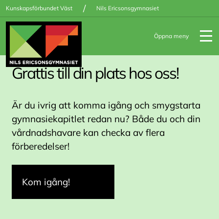
/
Kunskapsförbundet Väst
Nils Ericsonsgymnasiet
Öppna meny
Grattis till din plats hos oss!
För ni har tagit studenten!
Hannes gjorde sin praktik i
Bosnien!
Är du ivrig att komma igång och smygstarta
gymnasiekapitlet redan nu? Både du och din
vårdnadshavare kan checka av flera
förberedelser!
Kom igång!