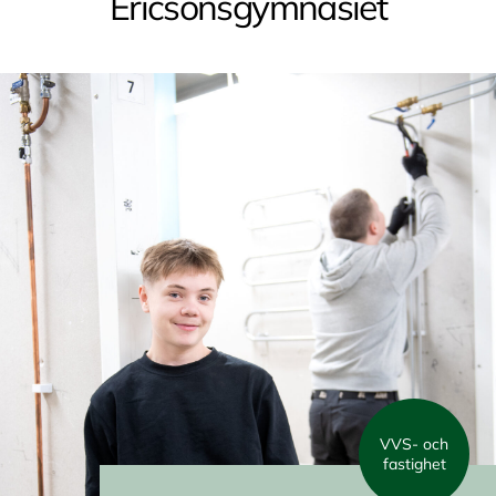
Ericsonsgymnasiet
VVS- och
fastighet