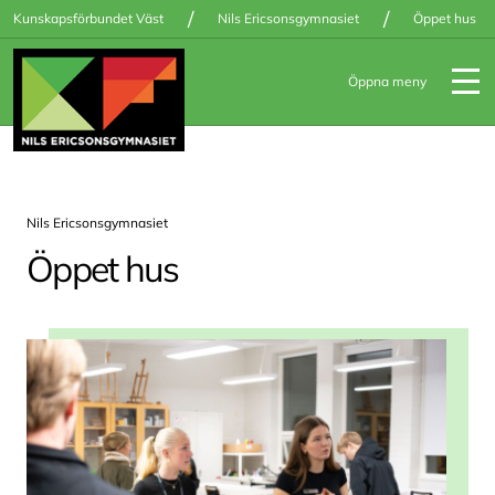
/
/
Kunskapsförbundet Väst
Nils Ericsonsgymnasiet
Öppet hus
Öppna meny
Nils Ericsonsgymnasiet
Öppet hus