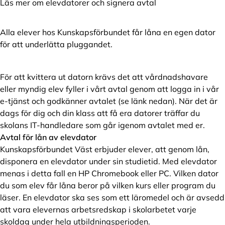
Läs mer om elevdatorer och signera avtal
Alla elever hos Kunskapsförbundet får låna en egen dator
för att underlätta pluggandet.
För att kvittera ut datorn krävs det att vårdnadshavare
eller myndig elev fyller i vårt avtal genom att logga in i vår
e-tjänst och godkänner avtalet (se länk nedan). När det är
dags för dig och din klass att få era datorer träffar du
skolans IT-handledare som går igenom avtalet med er.
Avtal för lån av elevdator
Kunskapsförbundet Väst erbjuder elever, att genom lån,
disponera en elevdator under sin studietid. Med elevdator
menas i detta fall en HP Chromebook eller PC. Vilken dator
du som elev får låna beror på vilken kurs eller program du
läser. En elevdator ska ses som ett läromedel och är avsedd
att vara elevernas arbetsredskap i skolarbetet varje
skoldag under hela utbildningsperioden.