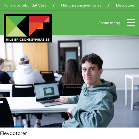
/
/
Kunskapsförbundet Väst
Nils Ericsonsgymnasiet
Elevdatorer
Öppna meny
Elevdatorer