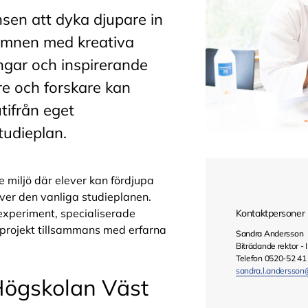
nsen att dyka djupare in
 ämnen med kreativa
ngar och inspirerande
e och forskare kan
tifrån eget
tudieplan.
 miljö där elever kan fördjupa
ver den vanliga studieplanen.
 experiment, specialiserade
Kontaktpersoner
gsprojekt tillsammans med erfarna
Sandra Andersson
Biträdande rektor - 
Telefon 0520-52 41
sandra.l.andersso
Högskolan Väst