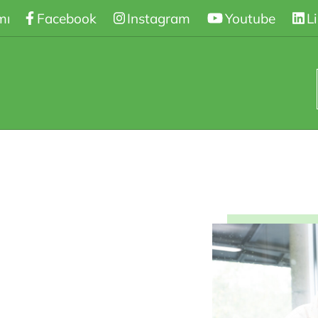
mnasiet
Facebook
/
Science Club
Instagram
Youtube
L