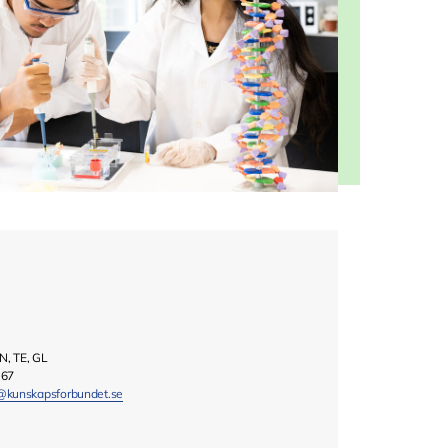
IN, TE, GL
 67
n@kunskapsforbundet.se