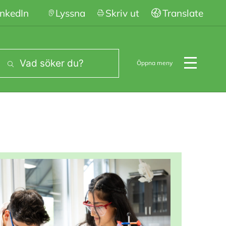
inkedIn
Lyssna
Skriv ut
Translate
Öppna meny