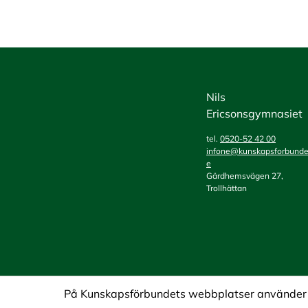
Nils
Ericsonsgymnasiet
tel.
0520-52 42 00
infone@kunskapsforbunde
e
Gärdhemsvägen 27,
Trollhättan
På Kunskapsförbundets webbplatser använder vi 