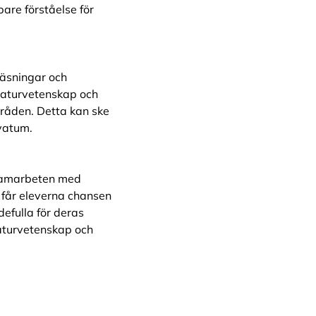
pare förståelse för
äsningar och
aturvetenskap och
mråden. Detta kan ske
vatum.
amarbeten med
r får eleverna chansen
efulla för deras
naturvetenskap och