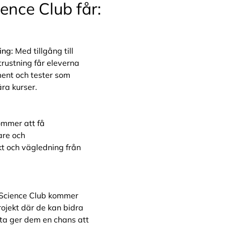
ence Club får:
ing:
Med tillgång till
rustning får eleverna
ment och tester som
ära kurser.
ommer att få
are och
ikt och vägledning från
Science Club kommer
rojekt där de kan bidra
ta ger dem en chans att