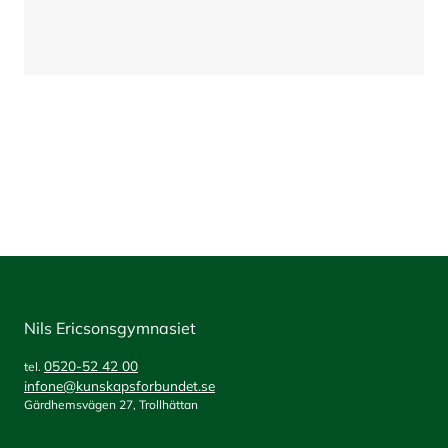
Nils Ericsonsgymnasiet
0520-52 42 00
tel.
infone@kunskapsforbundet.se
Gärdhemsvägen 27, Trollhättan