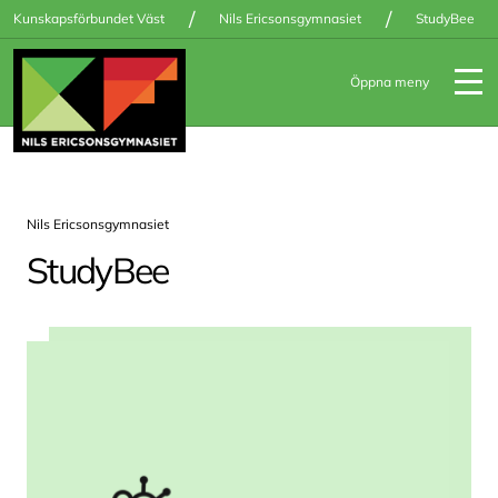
/
/
Kunskapsförbundet Väst
Nils Ericsonsgymnasiet
StudyBee
Öppna meny
Nils Ericsonsgymnasiet
StudyBee