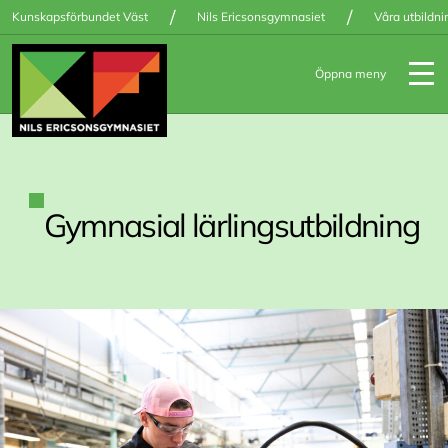
/
/
Kunskapsförbundet Väst
Nils Ericsonsgymnasiet
Våra utbildni
Öppna meny
Gym­na­si­al lär­lings­ut­bild­ning