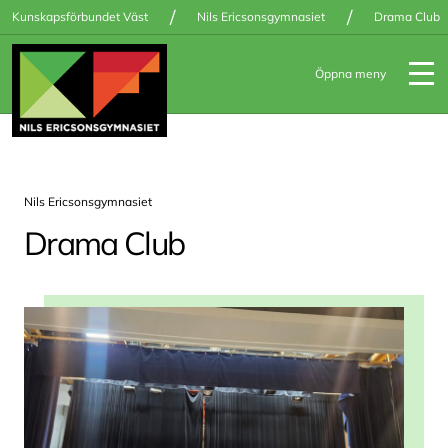
/
/
Kunskapsförbundet Väst
Nils Ericsonsgymnasiet
Drama Club
Öppna meny
Nils Ericsonsgymnasiet
Drama Club