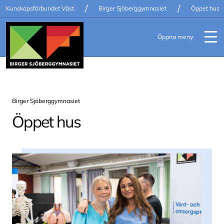
/
/
Kunskapsförbundet Väst
Birger Sjöberggymnasiet
Öppet hus
Öppna meny
Birger Sjöberggymnasiet
Öppet hus