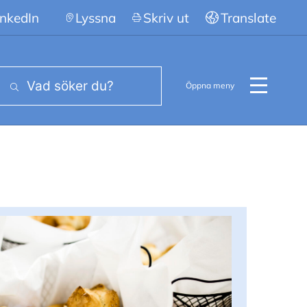
inkedIn
Lyssna
Skriv ut
Translate
Öppna meny