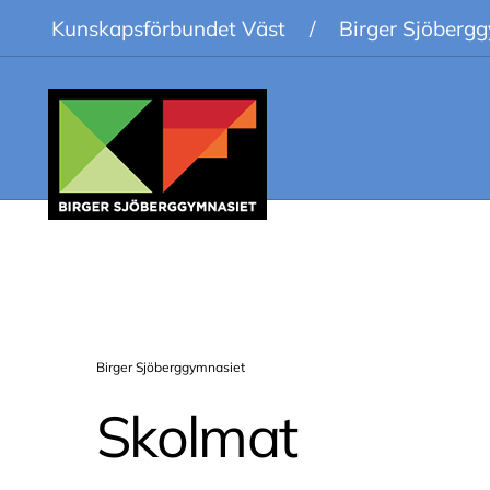
Kunskapsförbundet Väst
/
Birger Sjöberg
Birger Sjöberggymnasiet
Skolmat