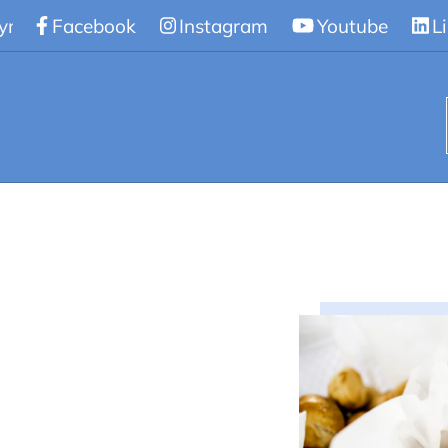
gymnasiet
Facebook
/
Skolmat
Instagram
Youtube
L