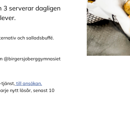
 3 serverar dagligen
lever.
ternativ och salladsbuffé.
ram @birgersjoberggymnasiet
-tjänst,
till ansökan.
arje nytt läsår, senast 10