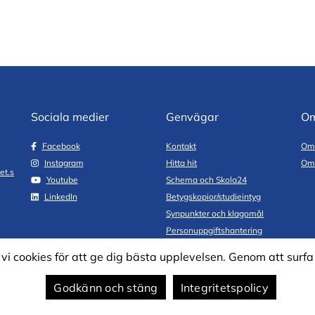
Sociala medier
Genvägar
Om
Facebook
Kontakt
Om
Instagram
Hitta hit
Om 
et.s
Youtube
Schema och Skola24
LinkedIn
Betygskopior/studieintyg
Synpunkter och klagomål
Personuppgiftshantering
cookies för att ge dig bästa upplevelsen. Genom att surfa 
Godkänn och stäng
Integritetspolicy