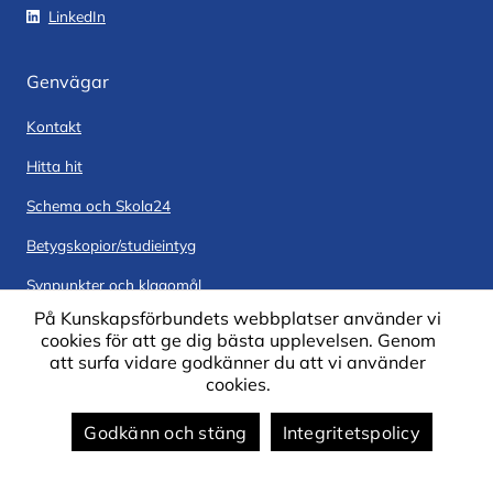
LinkedIn
Genvägar
Kontakt
Hitta hit
Schema och Skola24
Betygskopior/studieintyg
Synpunkter och klagomål
På Kunskapsförbundets webbplatser använder vi
Personuppgiftshantering
cookies för att ge dig bästa upplevelsen. Genom
att surfa vidare godkänner du att vi använder
cookies.
Om webbplatsen
Godkänn och stäng
Integritetspolicy
Om webbplatsen
Om cookies på webbplatsen