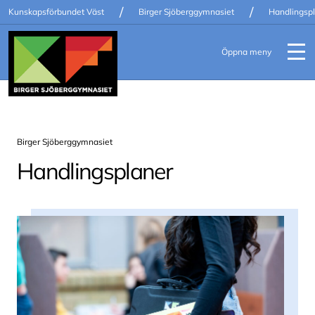
/
/
Kunskapsförbundet Väst
Birger Sjöberggymnasiet
Handlingsp
Öppna meny
Birger Sjöberggymnasiet
Handlingsplaner