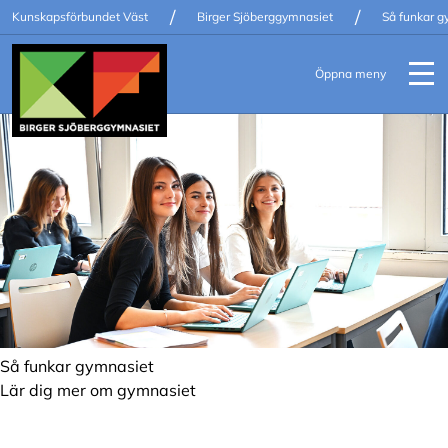
/
/
Kunskapsförbundet Väst
Birger Sjöberggymnasiet
Så funkar g
Öppna meny
Så funkar gymnasiet
Lär dig mer om gymnasiet