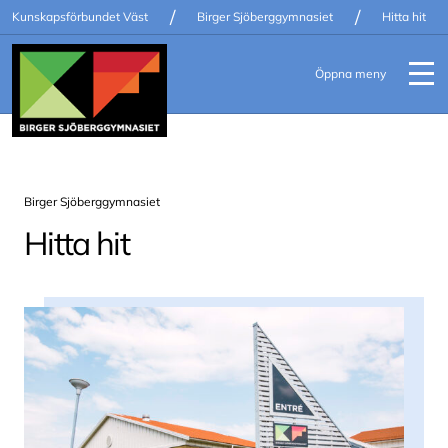
/
/
Kunskapsförbundet Väst
Birger Sjöberggymnasiet
Hitta hit
Öppna meny
Birger Sjöberggymnasiet
Hitta hit