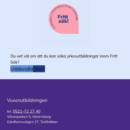
Du vet väl om att du kan söka yrkesutbildningar inom Fritt
Sök?
Uddevalla
Orust
Vuxenutbildningen
0521–72 27 40
tel.
Vänerparken 5, Vänersborg
Gärdhemsvägen 27, Trollhättan