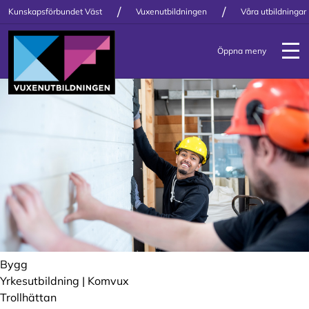
/
/
Kunskapsförbundet Väst
Vuxenutbildningen
Våra utbildningar
Öppna meny
Bygg
Yrkesutbildning | Komvux
Trollhättan