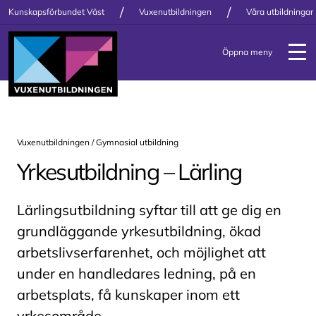
/
/
Kunskapsförbundet Väst
Vuxenutbildningen
Våra utbildningar
Öppna meny
Vuxenutbildningen /
Gymnasial utbildning
Yrkesutbildning – Lärling
Lärlingsutbildning syftar till att ge dig en
grundläggande yrkesutbildning, ökad
arbetslivserfarenhet, och möjlighet att
under en handledares ledning, på en
arbetsplats, få kunskaper inom ett
yrkesområde.