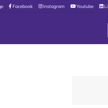
gen
/
Facebook
Om cookies på webbplatsen
Instagram
Youtube
L