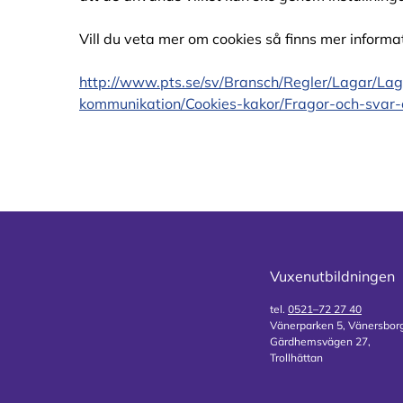
Vill du veta mer om cookies så finns mer informat
http://www.pts.se/sv/Bransch/Regler/Lagar/Lag
kommunikation/Cookies-kakor/Fragor-och-svar
Vuxenutbildningen
tel.
0521–72 27 40
Vänerparken 5, Vänersbor
Gärdhemsvägen 27,
Trollhättan