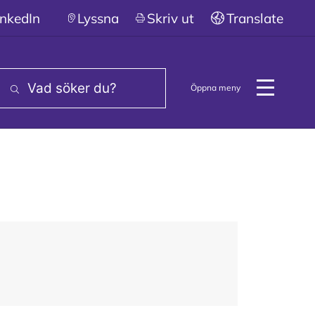
inkedIn
Lyssna
Skriv ut
Translate
Öppna meny