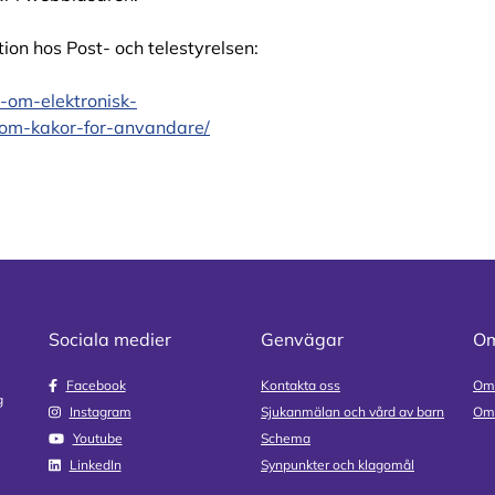
ion hos Post- och telestyrelsen:
-om-elektronisk-
-om-kakor-for-anvandare/
Sociala medier
Genvägar
Om
Facebook
Kontakta oss
Om
g
Instagram
Sjukanmälan och vård av barn
Om 
Youtube
Schema
LinkedIn
Synpunkter och klagomål