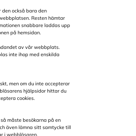
r den också bara den
 webbplatsen. Resten hämtar
formationen snabbare laddas upp
ionen på hemsidan.
ändandet av vår webbplats.
plas inte ihop med enskilda
skt, men om du inte accepterar
bläsarens hjälpsidor hittar du
ceptera cookies.
) så måste besökarna på en
h även lämna sitt samtycke till
ar i webbläsaren.