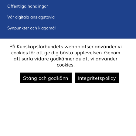
Offentliga handlingar
Vår digitala anslagstavla
Synpunkter och klagomål
Om webbplatsen
På Kunskapsförbundets webbplatser använder vi
cookies för att ge dig bästa upplevelsen. Genom
att surfa vidare godkänner du att vi använder
Om cookies på webbplatsen
cookies.
Om webbplatsen
Stäng och godkänn
Integritetspolicy
Tillgänglighet på webben