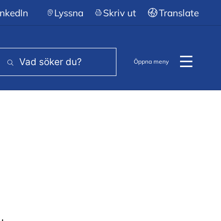
nkedIn
Lyssna
Skriv ut
Translate
Öppna meny