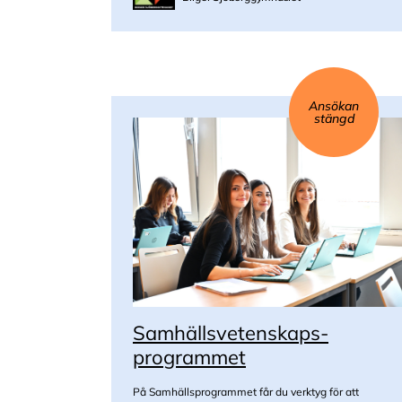
Ansökan
stängd
Samhälls­vetenskaps­
programmet
På Samhällsprogrammet får du verktyg för att