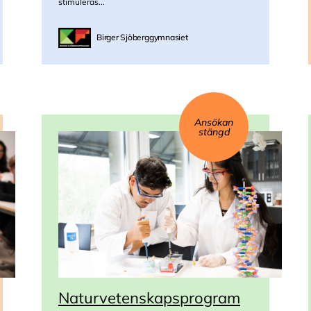
stimuleras...
Birger Sjöberggymnasiet
Ansökan
stängd
Naturvetenskapsprogram