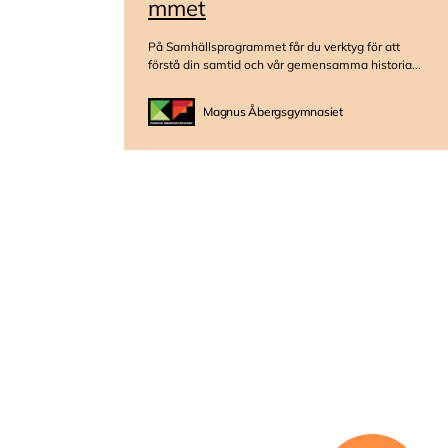
mmet
På Samhällsprogrammet får du verktyg för att
förstå din samtid och vår gemensamma historia...
Magnus Åbergsgymnasiet