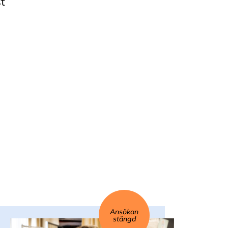
t
Ansökan
stängd