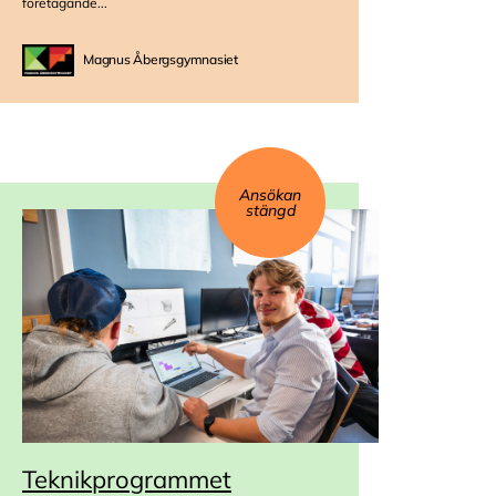
företagande...
Magnus Åbergsgymnasiet
Ansökan
stängd
Teknikprogrammet