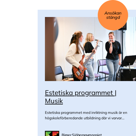
Ansökan
stängd
Estetiska programmet |
Musik
Estetiska programmet med inriktning musik är en
högskoleförberedande utbildning där vi varvar...
Birger Sjöberggymnasiet