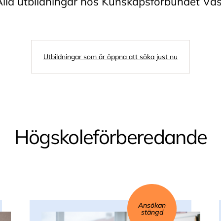
Alla utbildningar hos Kunskapsförbundet Väs
Utbildningar som är öppna att söka just nu
Högskoleförberedande
Ansökan
stängd