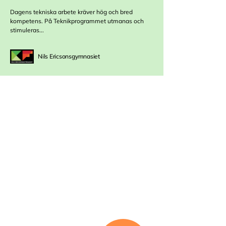
Dagens tekniska arbete kräver hög och bred
kompetens. På Teknikprogrammet utmanas och
stimuleras...
Nils Ericsonsgymnasiet