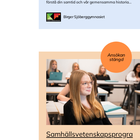
förstå din samtid och vår gemensamma historia...
Birger Sjöberggymnasiet
Ansökan
stängd
Samhällsvetenskapsprogra