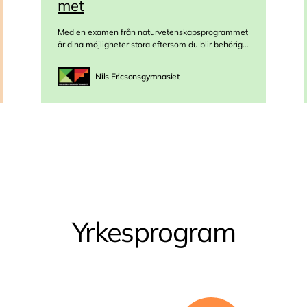
met
Med en examen från naturvetenskapsprogrammet
är dina möjligheter stora eftersom du blir behörig...
Nils Ericsonsgymnasiet
Yrkesprogram