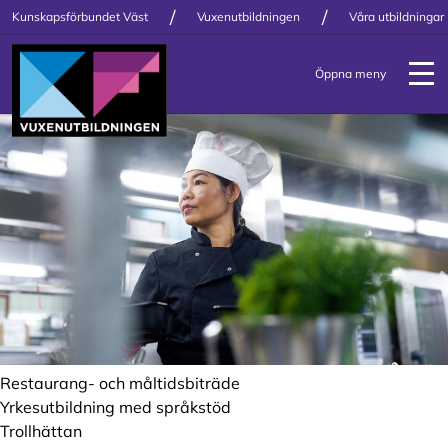
/
/
Kunskapsförbundet Väst
Vuxenutbildningen
Våra utbildningar
Öppna meny
Restaurang- och måltidsbiträde
Yrkesutbildning med språkstöd
Trollhättan