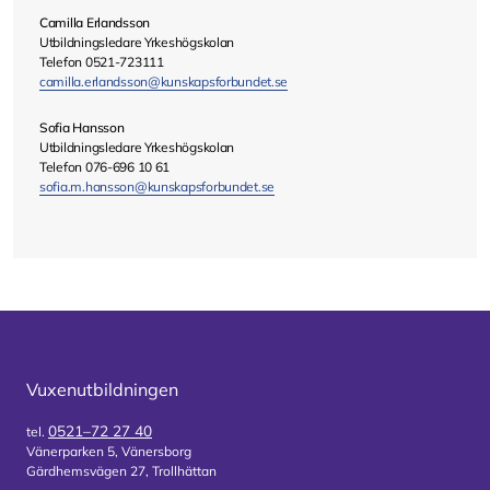
Camilla Erlandsson
Utbildningsledare Yrkeshögskolan
Telefon 0521-723111
camilla.erlandsson@kunskapsforbundet.se
Sofia Hansson
Utbildningsledare Yrkeshögskolan
Telefon 076-696 10 61
sofia.m.hansson@kunskapsforbundet.se
Vuxenutbildningen
0521–72 27 40
tel.
Vänerparken 5, Vänersborg
Gärdhemsvägen 27, Trollhättan