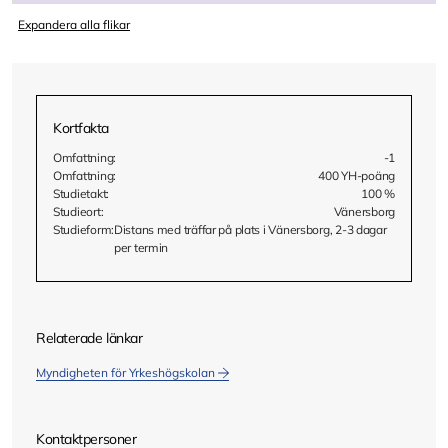
Expandera alla flikar
Kortfakta
Omfattning:
-1
Omfattning:
400 YH-poäng
Studietakt:
100 %
Studieort:
Vänersborg
Studieform:
Distans med träffar på plats i Vänersborg, 2-3 dagar
per termin
Relaterade länkar
Myndigheten för Yrkeshögskolan
Kontaktpersoner