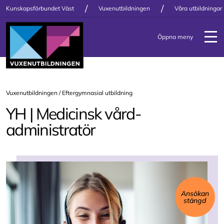
/
/
Kunskapsförbundet Väst
Vuxenutbildningen
Våra utbildningar
Öppna meny
Vuxenutbildningen /
Eftergymnasial utbildning
YH | Medicinsk vård­
administratör
Ansökan
stängd