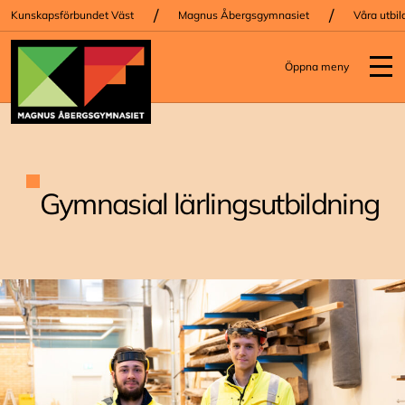
/
/
Kunskapsförbundet Väst
Magnus Åbergsgymnasiet
Våra utbil
Öppna meny
Gymnasial lärlingsutbildning