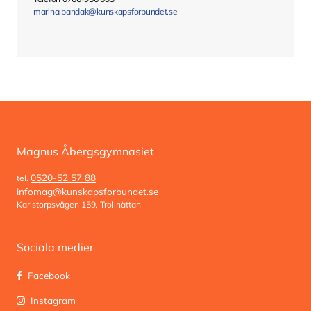
marina.bandak@kunskapsforbundet.se
Magnus Åbergsgymnasiet
0520-52 57 88
tel.
infomag@kunskapsforbundet.se
Karlstorpsvägen 159, Trollhättan
Sociala medier
Facebook
Instagram