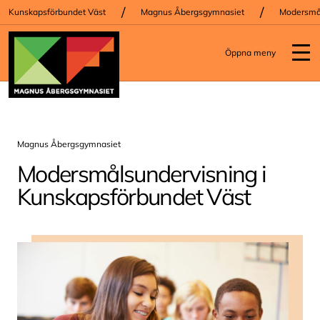
/
/
Kunskapsförbundet Väst
Magnus Åbergsgymnasiet
Modersmål
Öppna meny
Magnus Åbergsgymnasiet
Modersmålsundervisning i
Kunskapsförbundet Väst