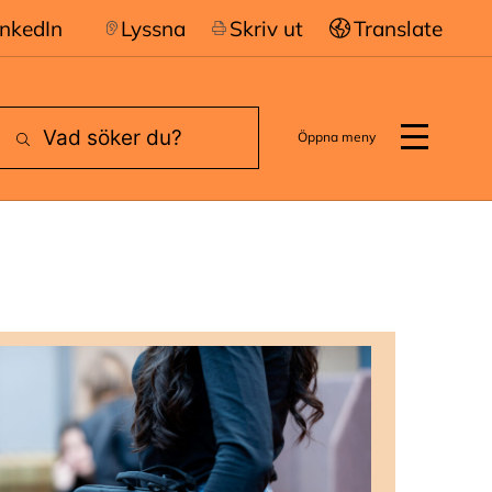
inkedIn
Lyssna
Skriv ut
Translate
Öppna meny