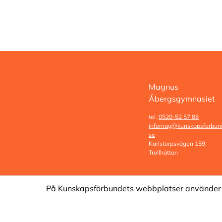
Magnus
Åbergsgymnasiet
tel.
0520-52 57 88
infomag@kunskapsforbund
se
Karlstorpsvägen 159,
Trollhättan
På Kunskapsförbundets webbplatser använder vi 