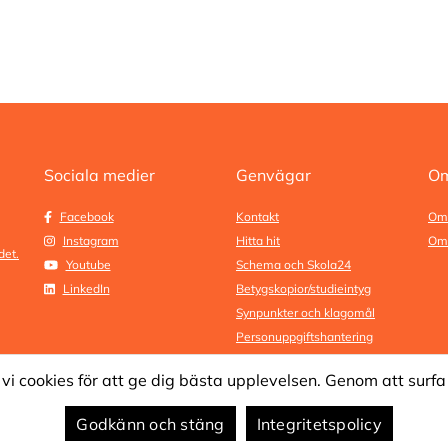
Sociala medier
Genvägar
Om
Facebook
Kontakt
Om
Instagram
Hitta hit
Om 
et.
Youtube
Schema och Skola24
LinkedIn
Betygskopior/studieintyg
Synpunkter och klagomål
Personuppgiftshantering
cookies för att ge dig bästa upplevelsen. Genom att surfa 
Godkänn och stäng
Integritetspolicy