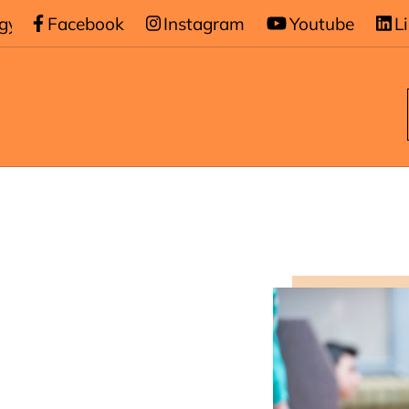
gymnasiet
Facebook
/
Elevförsäkring
Instagram
Youtube
L