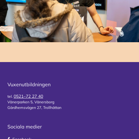
Vuxenutbildningen
0521–72 27 40
tel.
Vänerparken 5, Vänersborg
Gärdhemsvägen 27, Trollhättan
Sociala medier