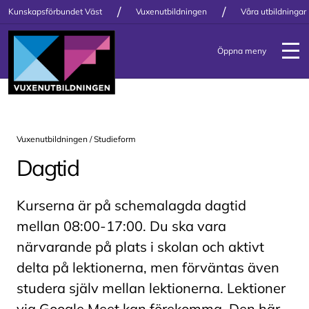
/
/
Kunskapsförbundet Väst
Vuxenutbildningen
Våra utbildningar
Öppna meny
Vuxenutbildningen / Studieform
Dagtid
Kurserna är på schemalagda dagtid
mellan 08:00-17:00. Du ska vara
närvarande på plats i skolan och aktivt
delta på lektionerna, men förväntas även
studera själv mellan lektionerna. Lektioner
via Google Meet kan förekomma. Den här