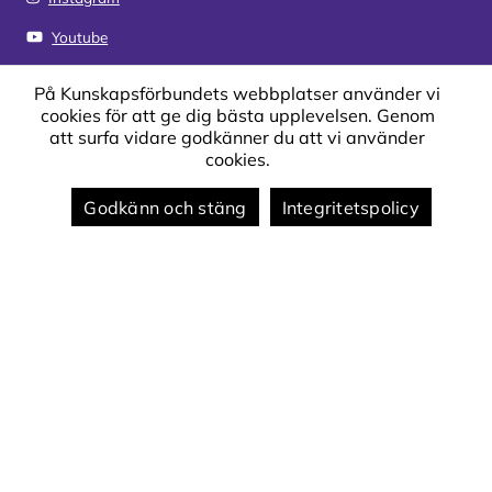
Youtube
LinkedIn
På Kunskapsförbundets webbplatser använder vi
cookies för att ge dig bästa upplevelsen. Genom
att surfa vidare godkänner du att vi använder
Genvägar
cookies.
Kontakta oss
Godkänn och stäng
Integritetspolicy
Sjukanmälan och vård av barn
Schema
Synpunkter och klagomål
Om webbplatsen
Om webbplatsen
Om cookies på webbplatsen