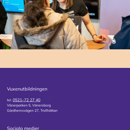
Vuxenutbildningen
0521–72 27 40
tel.
Vänerparken 5, Vänersborg
Gärdhemsvägen 27, Trollhättan
Sociala medier