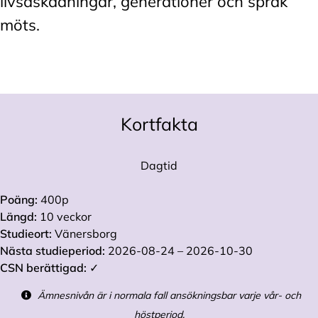
livsåskådningar, generationer och språk
möts.
Kortfakta
Dagtid
Poäng:
400p
Längd:
10 veckor
Studieort:
Vänersborg
Nästa studieperiod:
2026-08-24 – 2026-10-30
CSN berättigad:
✓
Ämnesnivån är i normala fall ansökningsbar varje vår- och
höstperiod.