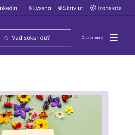
iska funktionsnedsättningar, NPF
inkedIn
Lyssna
Skriv ut
Translate
Öppna meny