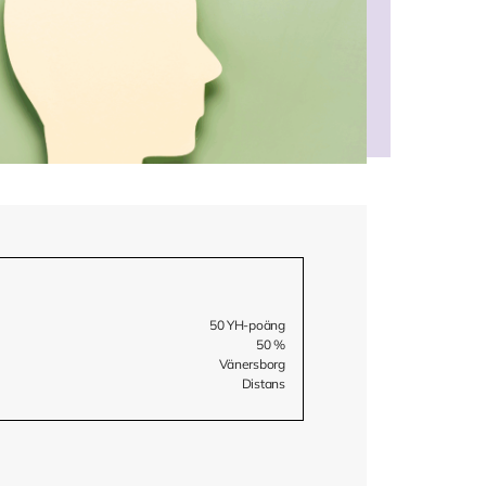
50 YH-poäng
50 %
Vänersborg
Distans