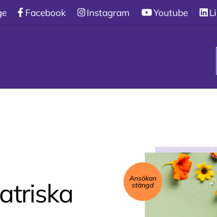
gen
/
Facebook
Våra utbildningar
Instagram
/
YH I Neuropsykiatr
Youtube
L
Ansökan
atriska
stängd