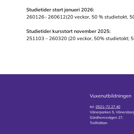
Studietider start januari 2026:
260126– 260612(20 veckor, 50 % studietakt, 
Studietider kursstart november 2025:
251103 – 260320 (20 veckor, 50% studietakt; 
Vuxenutbildningen
tel.
0521–72 27 40
Vänerparken 5, Vänersbor
Gärdhemsvägen 27,
Trollhättan