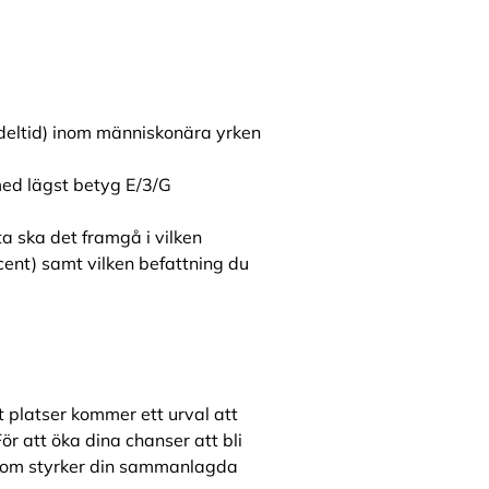
 deltid) inom människonära yrken
med lägst betyg E/3/G
ta ska det framgå i vilken
ocent) samt vilken befattning du
t platser kommer ett urval att
ör att öka dina chanser att bli
 som styrker din sammanlagda