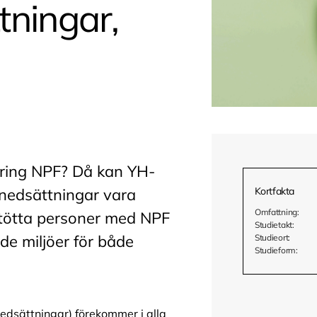
tningar,
kring NPF? Då kan YH-
snedsättningar vara
Kortfakta
Omfattning:
stötta personer med NPF
Studietakt:
de miljöer för både
Studieort:
Studieform:
edsättningar) förekommer i alla