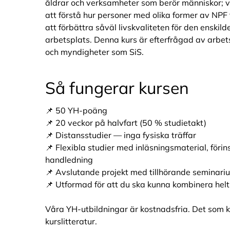
åldrar och verksamheter som berör människor; 
att förstå hur personer med olika former av NPF
att förbättra såväl livskvaliteten för den enskil
arbetsplats. Denna kurs är efterfrågad av arbet
och myndigheter som SiS.
Så fungerar kursen
📌 50 YH-poäng
📌 20 veckor på halvfart (50 % studietakt)
📌 Distansstudier — inga fysiska träffar
📌 Flexibla studier med inläsningsmaterial, föri
handledning
📌 Avslutande projekt med tillhörande seminari
📌 Utformad för att du ska kunna kombinera hel
Våra YH-utbildningar är kostnadsfria. Det som k
kurslitteratur.