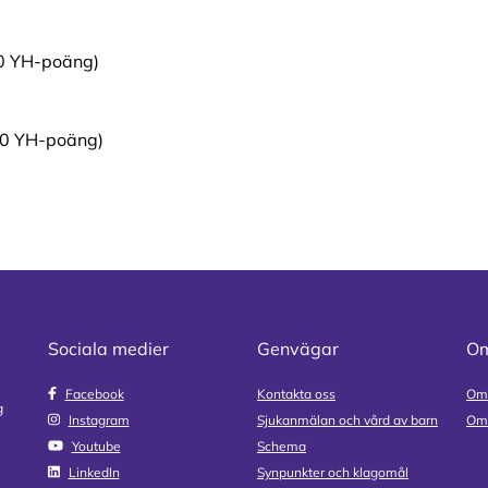
50 YH-poäng)
50 YH-poäng)
Sociala medier
Genvägar
Om
Facebook
Kontakta oss
Om
g
Instagram
Sjukanmälan och vård av barn
Om 
Youtube
Schema
LinkedIn
Synpunkter och klagomål