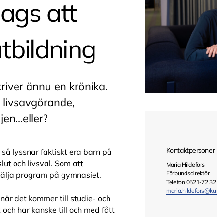
dags att
tbildning
river ännu en krönika.
 livsavgörande,
ljen…eller?
Kontaktpersoner
så lyssnar faktiskt era barn på
eslut och livsval. Som att
Maria Hildefors
Förbundsdirektör
 välja program på gymnasiet.
Telefon 0521-72 32
maria.hildefors@ku
när det kommer till studie- och
 och har kanske till och med fått