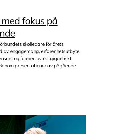
 med fokus på
ande
rbundets skolledare för årets
ad av engagemang, erfarenhetsutbyte
sen tog formen av ett gigantiskt
a. Genom presentationer av pågående