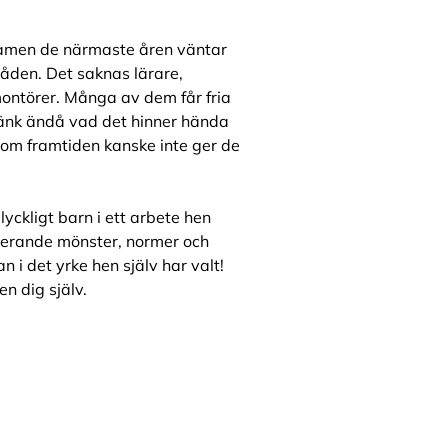
amen de närmaste åren väntar
den. Det saknas lärare,
montörer. Många av dem får fria
Tänk ändå vad det hinner hända
 om framtiden kanske inte ger de
 lyckligt barn i ett arbete hen
oducerande mönster, normer och
n i det yrke hen själv har valt!
n dig själv.