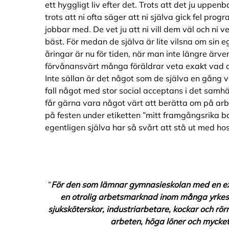
ett hyggligt liv efter det. Trots att det ju uppen
trots att ni ofta säger att ni själva gick fel progra
jobbar med. De vet ju att ni vill dem väl och ni 
bäst. För medan de själva är lite vilsna om sin eg
åringar är nu för tiden, när man inte längre ärver
förvånansvärt många föräldrar veta exakt vad de 
Inte sällan är det något som de själva en gång val
fall något med stor social acceptans i det samhäl
får gärna vara något värt att berätta om på arb
på festen under etiketten ”mitt framgångsrika b
egentligen själva har så svårt att stå ut med ho
”
För den som lämnar gymnasieskolan med en e
en otrolig arbetsmarknad inom många yrkes
sjuksköterskor, industriarbetare, kockar och rö
arbeten, höga löner och mycke