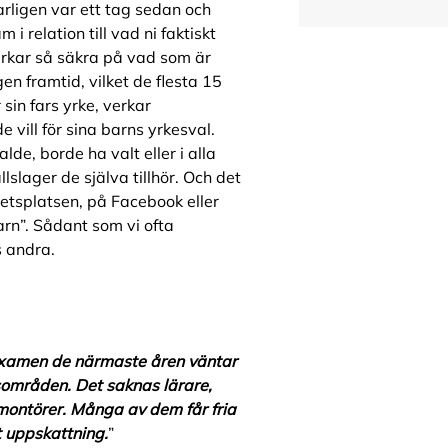
barligen var ett tag sedan och
m i relation till vad ni faktiskt
verkar så säkra på vad som är
en framtid, vilket de flesta 15
 sin fars yrke, verkar
vill för sina barns yrkesval.
de, borde ha valt eller i alla
lslager de själva tillhör. Och det
etsplatsen, på Facebook eller
arn”. Sådant som vi ofta
s andra.
xamen de närmaste åren väntar
områden. Det saknas lärare,
rmontörer. Många av dem får fria
t uppskattning.
”