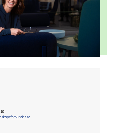
 10
nskapsforbundet.se