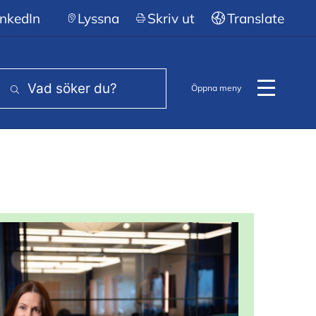
nasieutbildning
nkedIn
Lyssna
Skriv ut
Translate
Öppna meny