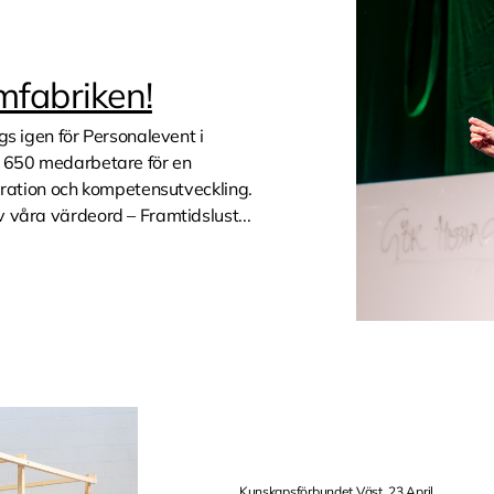
mfabriken!
gs igen för Personalevent i
a 650 medarbetare för en
iration och kompetensutveckling.
 våra värdeord – Framtidslust...
Kunskapsförbundet Väst, 23 April