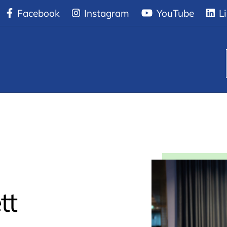
u ska det bli ett tennisproffs” – dags att välja gym
Facebook
Instagram
YouTube
Li
tt