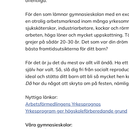
offentliga.
För den som lämnar gymnasieskolan med en ex
en otrolig arbetsmarknad inom många yrkesområ
sjuksköterskor, industriarbetare, kockar och rör
arbeten, höga löner och mycket uppskattning. 
grejer på sådär 20-30 år. Det som var din dröm
bästa framtidsutsikterna för ditt barn?
För det är ju det du mest av allt vill ändå. Ha ett
själv har valt. Så, slå dig fri från socialt repr
ideal och stötta ditt barn att bli så mycket hen ka
Då
har du något att skryta om på festen, nämlige
Nyttiga länkar:
Arbetsförmedlingens Yrkesprognos
Yrkesprogram ger högskoleförberedande grund
Våra gymnasieskolor: