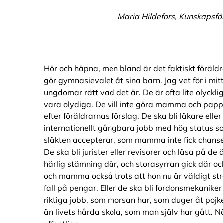
Maria Hildefors, Kunskapsf
Hör och häpna, men bland är det faktiskt föräldra
gör gymnasievalet åt sina barn. Jag vet för i mi
ungdomar rätt vad det är. De är ofta lite olyckli
vara olydiga. De vill inte göra mamma och papp
efter föräldrarnas förslag. De ska bli läkare eller
internationellt gångbara jobb med hög status som
släkten accepterar, som mamma inte fick chanse
De ska bli jurister eller revisorer och läsa på de 
härlig stämning där, och storasyrran gick där och
och mamma också trots att hon nu är väldigt stres
fall på pengar. Eller de ska bli fordonsmekaniker 
riktiga jobb, som morsan har, som duger åt pojken
än livets hårda skola, som man själv har gått.