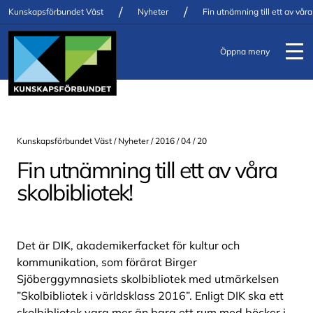
/
/
Kunskapsförbundet Väst
Nyheter
Fin utnämning till ett av våra
Öppna meny
Kunskapsförbundet Väst /
Nyheter
/ 2016 / 04 / 20
Fin utnämning till ett av våra
skolbibliotek!
Det är DIK, akademikerfacket för kultur och
kommunikation, som förärat Birger
Sjöberggymnasiets skolbibliotek med utmärkelsen
”Skolbibliotek i världsklass 2016”. Enligt DIK ska ett
skolbibliotek vara mer än bara ett rum med böcker i