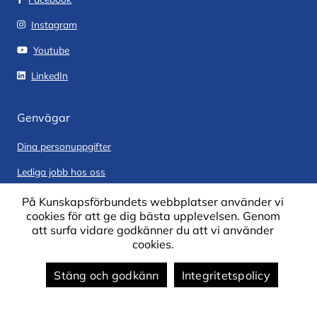
Instagram
Youtube
LinkedIn
Genvägar
Dina personuppgifter
Lediga jobb hos oss
Offentliga handlingar
På Kunskapsförbundets webbplatser använder vi
cookies för att ge dig bästa upplevelsen. Genom
Vår digitala anslagstavla
att surfa vidare godkänner du att vi använder
cookies.
Synpunkter och klagomål
Stäng och godkänn
Integritetspolicy
Om webbplatsen