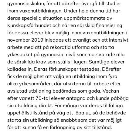
gymnasieskolan, för att därefter övergå till studier
inom vuxenutbildningen. Under hela denna tid har
deras speciella situation uppmärksammats av
Kunskapsförbundet och när en särskild finansiering
för dessa elever blev möjlig inom vuxenutbildningen i
november 2019 inleddes ett ovanligt och ett intensivt
arbete med att på rekordtid utforma och starta
yrkespaket på gymnasial nivå som motsvarade alla
de särskilda krav som ställs i lagen. Samtliga elever
kallades in. Deras förkunskaper testades. Därefter
fick de möjlighet att välja en utbildning inom fyra
olika yrkesområden, där utsikterna till arbete efter
avslutad utbildning bedömdes som goda. Veckan
efter var ett 70-tal elever antagna och kunde påbörja
sin utbildning direkt. För många var deras tillfälliga
uppehållstillstånd på väg att löpa ut, så de behövde
starta sin utbildning så snabbt som det var möjligt
för att kunna få en förlängning av sitt tillstånd.