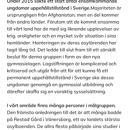
Under 2015 sökte ett stort antal ensamkommande
ungdomar uppehållstillstånd i Sverige.
Majoriteten är
ursprungligen från Afghanistan, men en del kommer
från andra länder. Förutom att de kommit ensamma
till vårt land har de med sig liknande upplevelser av
krig, oroligheter och en mycket svår situation i sina
hemländer. Hanteringen av deras asylärenden har
tagit lång tid. Det ledde till slut fram till ett särskilt
beslut för denna gruppen i form av den nya
gymnasielagen. Lagstiftningen är komplicerad och
kritiserad och utgår från att för att kunna få ett
permanent uppehållstillstånd i Sverige ska dessa
ungdomar genomgå en gymnasial utbildning och
därefter skaffa sig en varaktig sysselsättning.
I vårt område finns många personer i målgruppen.
Den främsta anledningen till det är att många bodde
på Restad Gård i Vänersborg, ett av landets största
asylboenden. De allra flesta påbörjade sina studier i