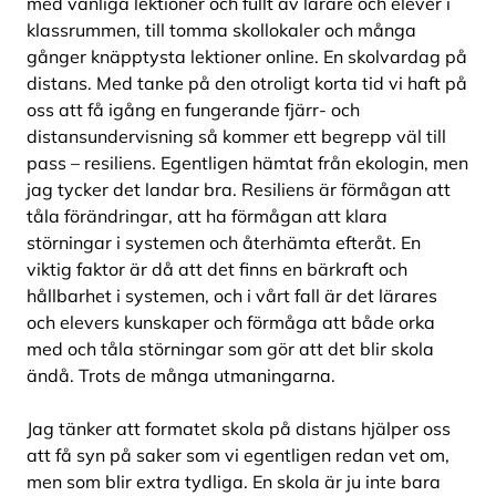
med vanliga lektioner och fullt av lärare och elever i
klassrummen, till tomma skollokaler och många
gånger knäpptysta lektioner online. En skolvardag på
distans. Med tanke på den otroligt korta tid vi haft på
oss att få igång en fungerande fjärr- och
distansundervisning så kommer ett begrepp väl till
pass – resiliens. Egentligen hämtat från ekologin, men
jag tycker det landar bra. Resiliens är förmågan att
tåla förändringar, att ha förmågan att klara
störningar i systemen och återhämta efteråt. En
viktig faktor är då att det finns en bärkraft och
hållbarhet i systemen, och i vårt fall är det lärares
och elevers kunskaper och förmåga att både orka
med och tåla störningar som gör att det blir skola
ändå. Trots de många utmaningarna.
Jag tänker att formatet skola på distans hjälper oss
att få syn på saker som vi egentligen redan vet om,
men som blir extra tydliga. En skola är ju inte bara