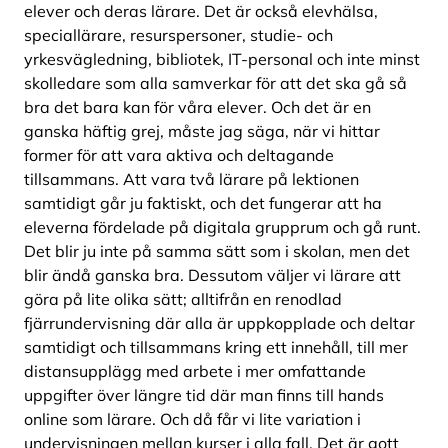
elever och deras lärare. Det är också elevhälsa,
speciallärare, resurspersoner, studie- och
yrkesvägledning, bibliotek, IT-personal och inte minst
skolledare som alla samverkar för att det ska gå så
bra det bara kan för våra elever. Och det är en
ganska häftig grej, måste jag säga, när vi hittar
former för att vara aktiva och deltagande
tillsammans. Att vara två lärare på lektionen
samtidigt går ju faktiskt, och det fungerar att ha
eleverna fördelade på digitala grupprum och gå runt.
Det blir ju inte på samma sätt som i skolan, men det
blir ändå ganska bra. Dessutom väljer vi lärare att
göra på lite olika sätt; alltifrån en renodlad
fjärrundervisning där alla är uppkopplade och deltar
samtidigt och tillsammans kring ett innehåll, till mer
distansupplägg med arbete i mer omfattande
uppgifter över längre tid där man finns till hands
online som lärare. Och då får vi lite variation i
undervisningen mellan kurser i alla fall. Det är gott