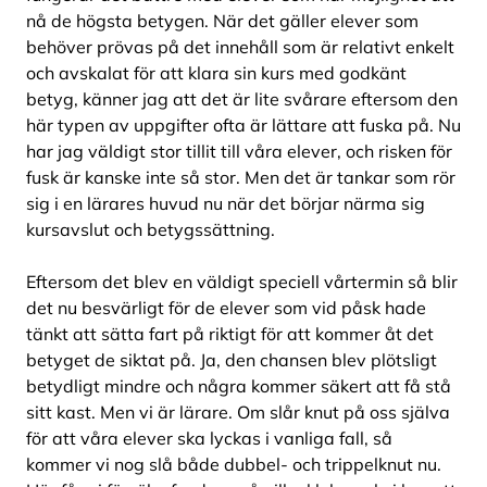
nå de högsta betygen. När det gäller elever som
behöver prövas på det innehåll som är relativt enkelt
och avskalat för att klara sin kurs med godkänt
betyg, känner jag att det är lite svårare eftersom den
här typen av uppgifter ofta är lättare att fuska på. Nu
har jag väldigt stor tillit till våra elever, och risken för
fusk är kanske inte så stor. Men det är tankar som rör
sig i en lärares huvud nu när det börjar närma sig
kursavslut och betygssättning.
Eftersom det blev en väldigt speciell vårtermin så blir
det nu besvärligt för de elever som vid påsk hade
tänkt att sätta fart på riktigt för att kommer åt det
betyget de siktat på. Ja, den chansen blev plötsligt
betydligt mindre och några kommer säkert att få stå
sitt kast. Men vi är lärare. Om slår knut på oss själva
för att våra elever ska lyckas i vanliga fall, så
kommer vi nog slå både dubbel- och trippelknut nu.