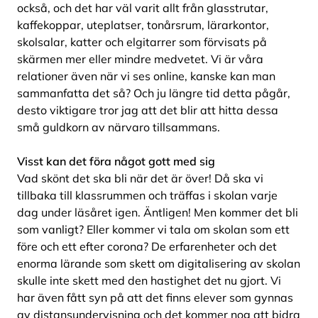
också, och det har väl varit allt från glasstrutar,
kaffekoppar, uteplatser, tonårsrum, lärarkontor,
skolsalar, katter och elgitarrer som förvisats på
skärmen mer eller mindre medvetet. Vi är våra
relationer även när vi ses online, kanske kan man
sammanfatta det så? Och ju längre tid detta pågår,
desto viktigare tror jag att det blir att hitta dessa
små guldkorn av närvaro tillsammans.
Visst kan det föra något gott med sig
Vad skönt det ska bli när det är över! Då ska vi
tillbaka till klassrummen och träffas i skolan varje
dag under läsåret igen. Äntligen! Men kommer det bli
som vanligt? Eller kommer vi tala om skolan som ett
före och ett efter corona? De erfarenheter och det
enorma lärande som skett om digitalisering av skolan
skulle inte skett med den hastighet det nu gjort. Vi
har även fått syn på att det finns elever som gynnas
av distansundervisning och det kommer nog att bidra