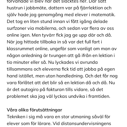
förvånade vi blev när det släcktes ner. Där satt
hustrun i jobbmöte, dottern var på fjärrlektion och
själv hade jag genomgång med elever i matematik.
Det tog en liten stund innan vi fått igång delade
surfzoner via mobilerna, och sedan var flera av oss
online igen. Men tyvärr fick jag ge upp där och då.
När jag hittade tillbaka in så var det full fart i
klassrummet online, ungefär som vanligt om man av
någon anledning är tvungen att gå ifrån en lektion i
tio minuter eller så. Nu lyckades vi avrunda
tillsammans och eleverna fick tid att jobba på egen
hand istället, men utan handledning. Och det får nog
vara förlåtet att det blir så en lektion då och då. Nu
är det autogiro på fakturan tills vidare, så det
problemet ska jag väl lyckas undvika i framtiden.
Våra olika förutsättningar
Tekniken i sig må vara en stor utmaning såväl för
elever som för lärare. Vid distansundervisningens