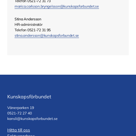
Telefon 0521-72 31 73
marica.carlsson.bryngelsson@kunskapsforbundet.se
Stina Andersson
HR-administratör
Telefon 0521-72 31 95
stina.andersson@kunskapsforbundet.se
Kunskapsförbundet
Vänerparken 19
0521-72 27 40
kansli@kunskapsforbundet.se
Hitta till oss
Fakturaadress