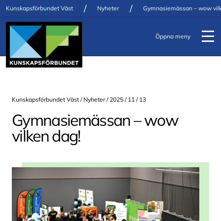
/
/
Kunskapsförbundet Väst
Nyheter
Gymnasiemässan – wow vilk
Öppna meny
Kunskapsförbundet Väst /
Nyheter
/ 2025 / 11 / 13
Gymnasiemässan – wow
vilken dag!