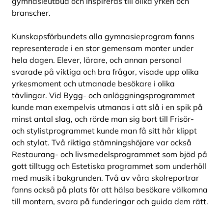
gymnasieutbud och inspireras till olika yrken och
branscher.
Kunskapsförbundets alla gymnasieprogram fanns
representerade i en stor gemensam monter under
hela dagen. Elever, lärare, och annan personal
svarade på viktiga och bra frågor, visade upp olika
yrkesmoment och utmanade besökare i olika
tävlingar. Vid Bygg- och anläggningsprogrammet
kunde man exempelvis utmanas i att slå i en spik på
minst antal slag, och rörde man sig bort till Frisör-
och stylistprogrammet kunde man få sitt hår klippt
och stylat. Två riktiga stämningshöjare var också
Restaurang- och livsmedelsprogrammet som bjöd på
gott tilltugg och Estetiska programmet som underhöll
med musik i bakgrunden. Två av våra skolreportrar
fanns också på plats för att hälsa besökare välkomna
till montern, svara på funderingar och guida dem rätt.