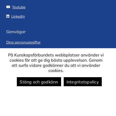
Youtube
LinkedIn
Genvägar
Dina personuppgifter
Lediga jobb hos oss
På Kunskapsförbundets webbplatser använder vi
cookies för att ge dig bästa upplevelsen. Genom
Offentliga handlingar
att surfa vidare godkänner du att vi använder
Vår digitala anslagstavla
cookies.
Synpunkter och klagomål
Stäng och godkänn
Integritetspolicy
Om webbplatsen
Om cookies på webbplatsen
Om webbplatsen