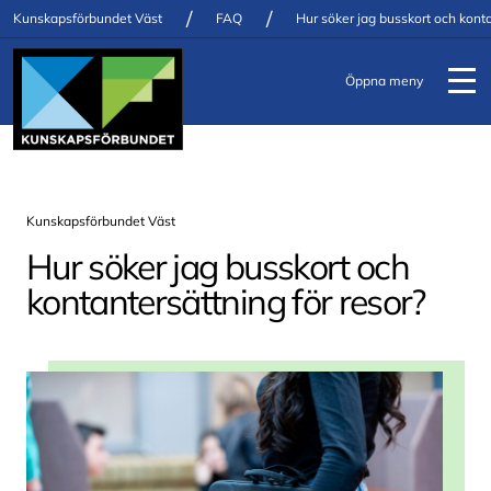
/
/
Kunskapsförbundet Väst
FAQ
Hur söker jag busskort och konta
Öppna meny
Kunskapsförbundet Väst
Hur söker jag busskort och
kontantersättning för resor?