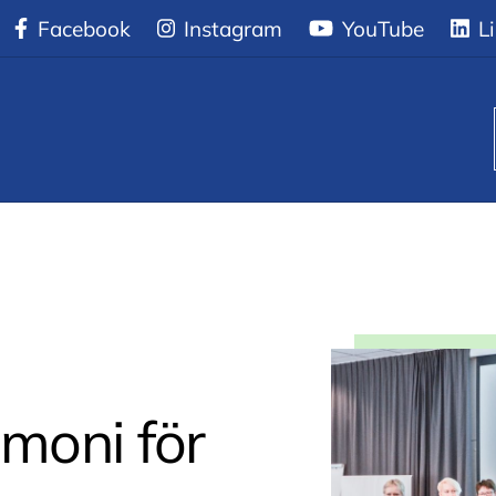
rtifieringsceremoni för Vård- och omsorgscollege
Facebook
Instagram
YouTube
Li
emoni för