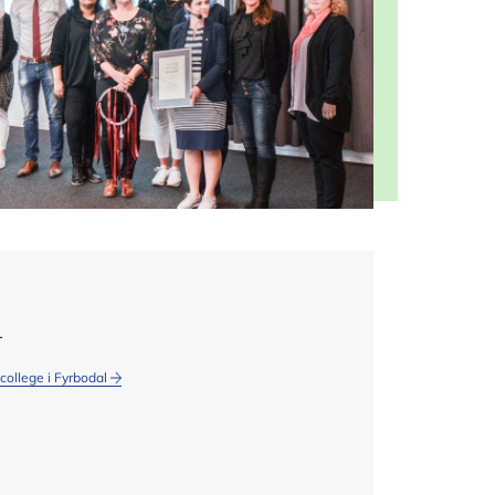
r
college i Fyrbodal