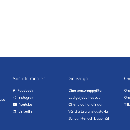
Sociala medier
Genvägar
Om
Facebook
Dina personuppgifter
Om 
Instagram
Lediga jobb hos oss
Om
.se
Youtube
Offentliga handlingar
Til
LinkedIn
Vår digitala anslagstavla
Synpunkter och klagomål