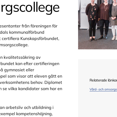
rgscollege
resentanter från föreningen för
odals kommunalförbund
 certifiera Kunskapsförbundet,
omsorgscollege.
en kvalitetssäkring av
undet kan efter certifieringen
 på gymnasiet eller
pel som visar att eleven gått en
Relaterade länka
r verksamhetens behov. Diplomet
n se vilka kandidater som har en
Vård- och omsorgs
 arbetsliv och utbildning i
l exempel kompetenshöjning,