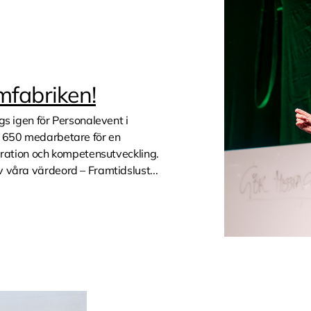
mfabriken!
gs igen för Personalevent i
a 650 medarbetare för en
iration och kompetensutveckling.
 våra värdeord – Framtidslust...