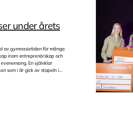
iser under årets
el av gymnasietiden för många
skap inom entreprenörskap och
e evenemang. En självklar
 som i år gick av stapeln i...