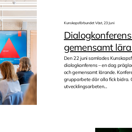
Kunskapsförbundet Väst, 23 Juni
Dialogkonferens
gemensamt lär
Den 22 juni samlades Kunskapsfö
dialogkonferens – en dag prägl
och gemensamt lärande. Konferen
grupparbete där alla fick bidr
utvecklingsarbeten...