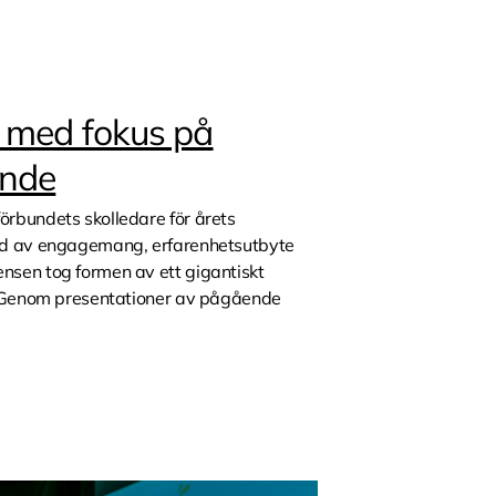
 med fokus på
ande
rbundets skolledare för årets
ad av engagemang, erfarenhetsutbyte
sen tog formen av ett gigantiskt
a. Genom presentationer av pågående