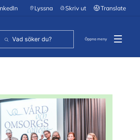
nkedIn
Lyssna
Skriv ut
Translate
Öppna meny