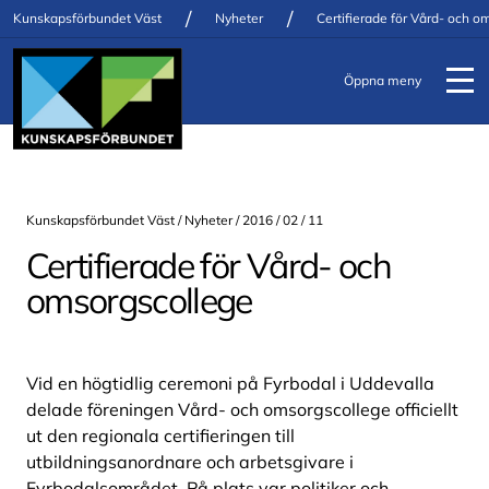
/
/
Kunskapsförbundet Väst
Nyheter
Certifierade för Vård- och o
Öppna meny
Kunskapsförbundet Väst /
Nyheter
/ 2016 / 02 / 11
Certifierade för Vård- och
omsorgscollege
Vid en högtidlig ceremoni på Fyrbodal i Uddevalla
delade föreningen Vård- och omsorgscollege officiellt
ut den regionala certifieringen till
utbildningsanordnare och arbetsgivare i
Fyrbodalsområdet. På plats var politiker och