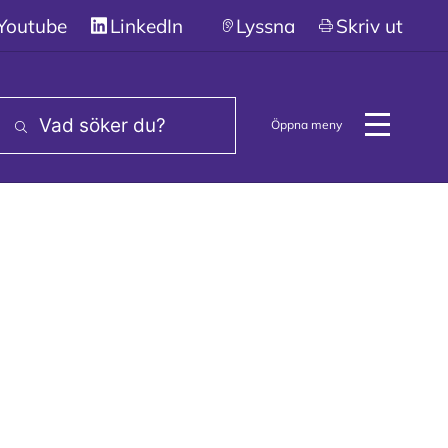
stans
Youtube
LinkedIn
Lyssna
Skriv ut
Öppna meny