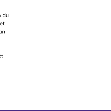
e
n du
et
kan
tt