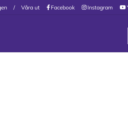
gen
/
Våra utbildningar
Facebook
/
Studieform:
Instagram
VUX di