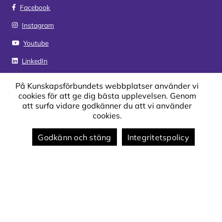
Facebook
Instagram
Youtube
LinkedIn
På Kunskapsförbundets webbplatser använder vi
Genvägar
cookies för att ge dig bästa upplevelsen. Genom
att surfa vidare godkänner du att vi använder
Kontakta oss
cookies.
Sjukanmälan och vård av barn
Godkänn och stäng
Integritetspolicy
Schema
Synpunkter och klagomål
Om webbplatsen
Om webbplatsen