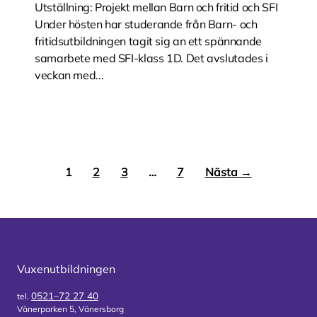
Utställning: Projekt mellan Barn och fritid och SFI
Under hösten har studerande från Barn- och
fritidsutbildningen tagit sig an ett spännande
samarbete med SFI-klass 1D. Det avslutades i
veckan med...
1
2
3
…
7
Nästa →
Vuxenutbildningen
0521–72 27 40
tel.
Vänerparken 5, Vänersborg