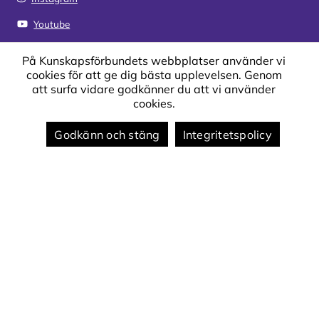
Youtube
LinkedIn
På Kunskapsförbundets webbplatser använder vi
cookies för att ge dig bästa upplevelsen. Genom
att surfa vidare godkänner du att vi använder
Genvägar
cookies.
Kontakta oss
Godkänn och stäng
Integritetspolicy
Sjukanmälan och vård av barn
Schema
Synpunkter och klagomål
Om webbplatsen
Om webbplatsen
Om cookies på webbplatsen