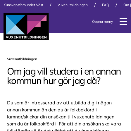
/
/
/
Kunskapsförbundet Väst
Vuxenutbildningen
FAQ
Om j
Öppna meny
Vuxenutbildningen
Om jag vill studera i en annan
kommun hur gör jag då?
Du som är intresserad av att utbilda dig i någon
annan kommun än den du är folkbokförd i
lämnar/skickar din ansökan till vuxenutbildningen
som du är folkbokförd i. För att din ansökan ska vara
fullständig så är det viktigt att du även bifogar