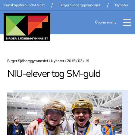
/
/
Kunskapsförbundet Väst
Birger Sjöberggymnasiet
Nyheter
Öppna meny
Birger Sjöberggymnasiet /
Nyheter
/ 2015 / 03 / 19
NIU-elever tog SM-guld