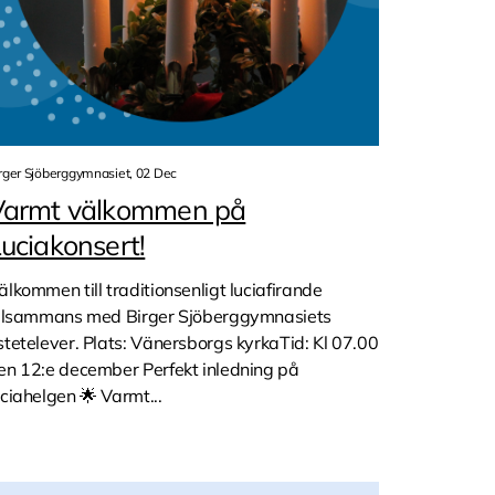
rger Sjöberggymnasiet, 02 Dec
Varmt välkommen på
uciakonsert!
älkommen till traditionsenligt luciafirande
illsammans med Birger Sjöberggymnasiets
stetelever. Plats: Vänersborgs kyrkaTid: Kl 07.00
en 12:e december Perfekt inledning på
uciahelgen 🌟 Varmt...