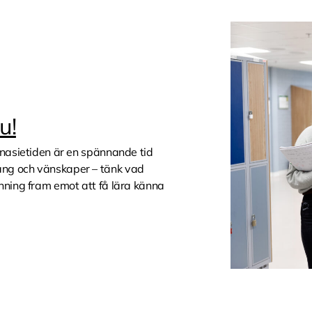
u!
mnasietiden är en spännande tid
ang och vänskaper – tänk vad
nning fram emot att få lära känna