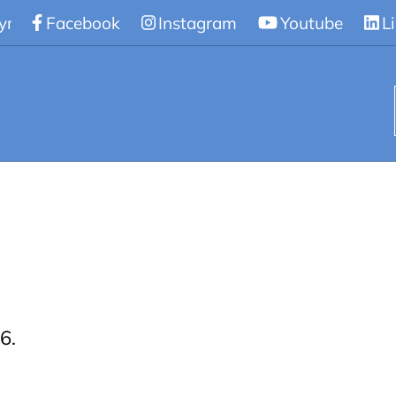
gymnasiet
Facebook
/
Nyheter
Instagram
Youtube
L
6.