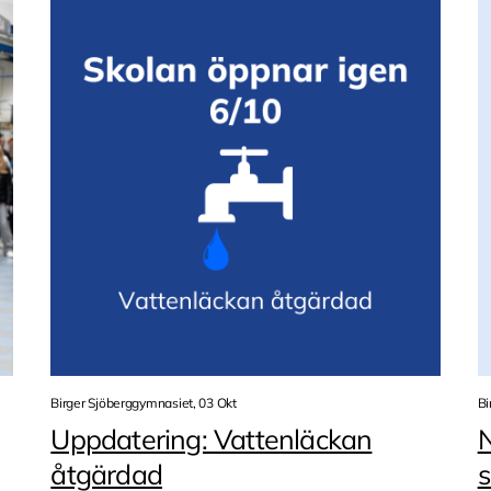
Birger Sjöberggymnasiet, 03 Okt
Bi
Uppdatering: Vattenläckan
N
åtgärdad
s