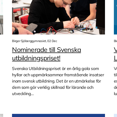
Birger Sjöberggymnasiet, 02 Dec
Bi
Nominerade till Svenska
utbildningspriset!
L
Svenska Utbildningspriset är en årlig gala som
V
a
hyllar och uppmärksammar framstående insatser
t
inom svensk utbildning. Det är en utmärkelse för
e
dem som gör verklig skillnad för lärande och
d
utveckling...
l