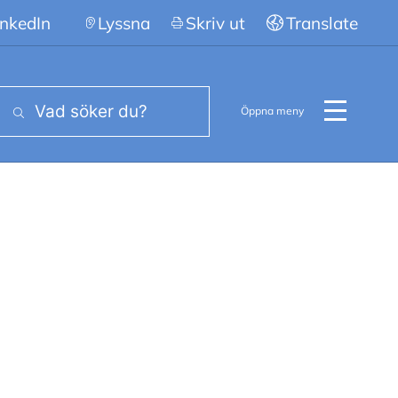
inkedIn
Lyssna
Skriv ut
Translate
Öppna meny